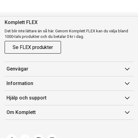
Komplett FLEX
Det blir inte lättare än så här. Genom Komplett FLEX kan du välja bland
1000-tals produkter och du betalar 0 kr i dag.
Se FLEX produkter
Genvägar
Konto
Information
Orderhistorik
Försäljningsvillkor
Hjälp och support
Presentkort
Medlemsvillkor for Komplett Club
Kontakta oss
Komplett Club
Om Komplett
Lediga tjänster
Kundservice
Om oss
Märke/producent
Ångerrätt
Miljöarbete