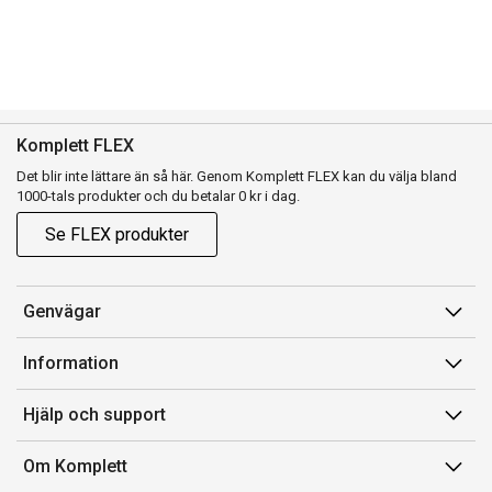
Komplett FLEX
Det blir inte lättare än så här. Genom Komplett FLEX kan du välja bland
1000-tals produkter och du betalar 0 kr i dag.
Se FLEX produkter
Genvägar
Konto
Information
Orderhistorik
Försäljningsvillkor
Hjälp och support
Presentkort
Medlemsvillkor for Komplett Club
Kontakta oss
Komplett Club
Om Komplett
Lediga tjänster