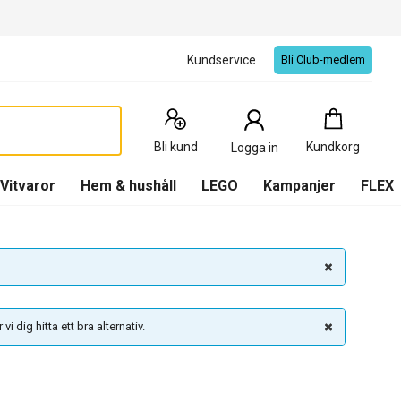
Kundservice
Bli Club-medlem
Kundkorg
:
0
Produkter
Bli kund
Kundkorg
Logga in
(
Kundkorg
)
Vitvaror
Hem & hushåll
LEGO
Kampanjer
FLEX
vi dig hitta ett bra alternativ.