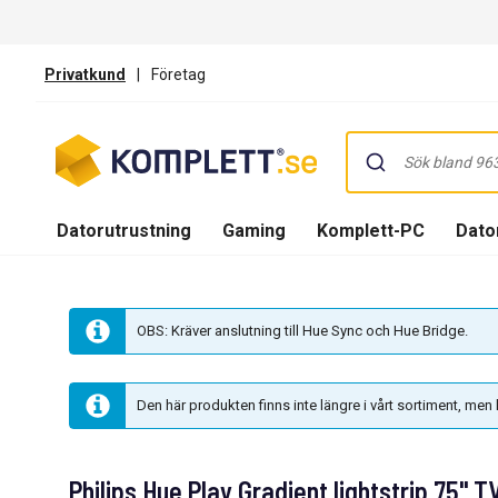
Privatkund
|
Företag
Datorutrustning
Gaming
Komplett-PC
Dator
OBS: Kräver anslutning till Hue Sync och Hue Bridge.
Den här produkten finns inte längre i vårt sortiment, me
Philips Hue Play Gradient lightstrip 75" T