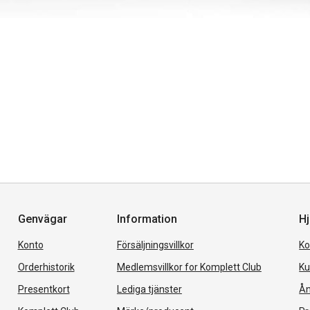
Genvägar
Information
Hj
Konto
Försäljningsvillkor
Ko
Orderhistorik
Medlemsvillkor for Komplett Club
Ku
Presentkort
Lediga tjänster
Ån