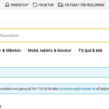
PRISMATCH*
FRI RETUR
FRI FRAKT FÖR MEDLEMMAR
 & tillbehör
Mobil, tablets & klockor
TV, ljud & bild
n kontakta oss gärna på 031-710 20 00 eller
kundservice@komplett.se
så hjälper 
V