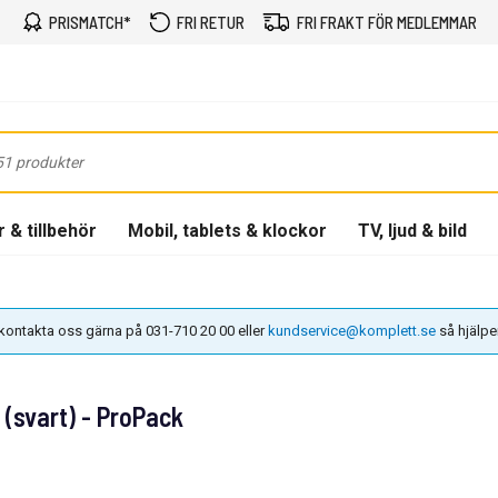
PRISMATCH*
FRI RETUR
FRI FRAKT FÖR MEDLEMMAR
 & tillbehör
Mobil, tablets & klockor
TV, ljud & bild
n kontakta oss gärna på 031-710 20 00 eller
kundservice@komplett.se
så hjälper 
 (svart) - ProPack