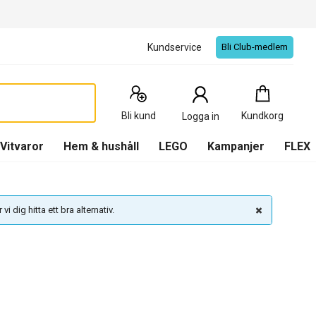
Kundservice
Bli Club-medlem
Kundkorg
:
0
Produkter
Bli kund
Kundkorg
Logga in
(
Kundkorg
)
Vitvaror
Hem & hushåll
LEGO
Kampanjer
FLEX
vi dig hitta ett bra alternativ.