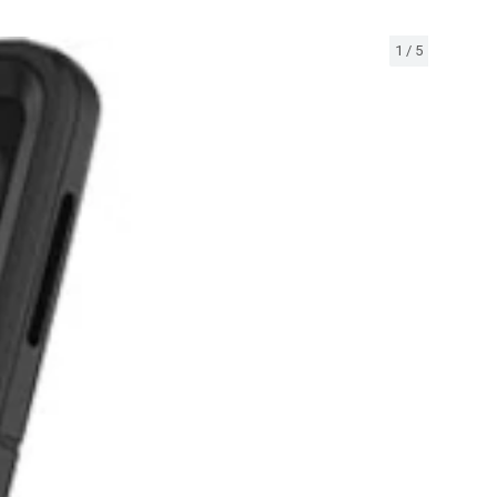
1
/
5