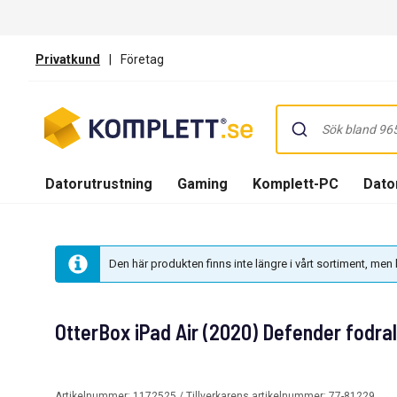
Privatkund
|
Företag
Datorutrustning
Gaming
Komplett-PC
Dator
Den här produkten finns inte längre i vårt sortiment, me
OtterBox iPad Air (2020) Defender fodral
Artikelnummer:
1172525
/ Tillverkarens artikelnummer:
77-81229