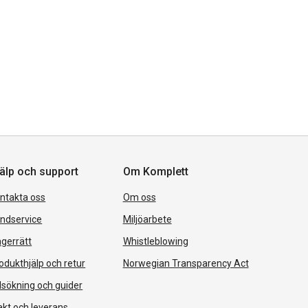
älp och support
Om Komplett
ntakta oss
Om oss
ndservice
Miljöarbete
gerrätt
Whistleblowing
odukthjälp och retur
Norwegian Transparency Act
lsökning och guider
akt och leverans