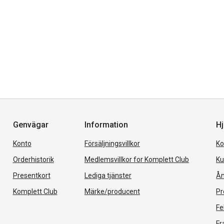
Genvägar
Information
Hj
Konto
Försäljningsvillkor
Ko
Orderhistorik
Medlemsvillkor for Komplett Club
Ku
Presentkort
Lediga tjänster
Ån
Komplett Club
Märke/producent
Pr
Fe
Fr