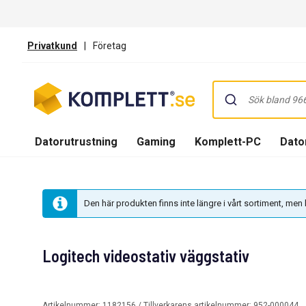
Privatkund
|
Företag
Datorutrustning
Gaming
Komplett-PC
Dator
Den här produkten finns inte längre i vårt sortiment, me
Logitech videostativ väggstativ
Artikelnummer:
1182156
/ Tillverkarens artikelnummer:
952-000044