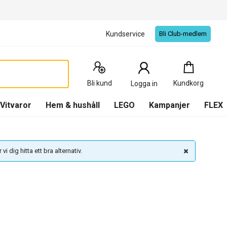
Kundservice
Bli Club-medlem
Kundkorg
:
0
Produkter
Bli kund
Kundkorg
Logga in
(
Kundkorg
)
Vitvaror
Hem & hushåll
LEGO
Kampanjer
FLEX
vi dig hitta ett bra alternativ.