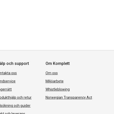
älp och support
Om Komplett
ntakta oss
Om oss
ndservice
Miljöarbete
gerrätt
Whistleblowing
odukthjälp och retur
Norwegian Transparency Act
lsökning och guider
akt och leverans