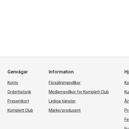
Genvägar
Information
Hj
Konto
Försäljningsvillkor
Ko
Orderhistorik
Medlemsvillkor for Komplett Club
Ku
Presentkort
Lediga tjänster
Ån
Komplett Club
Märke/producent
Pr
Fe
Fr