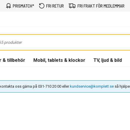
PRISMATCH*
FRI RETUR
FRI FRAKT FÖR MEDLEMMAR
 & tillbehör
Mobil, tablets & klockor
TV, ljud & bild
n kontakta oss gärna på 031-710 20 00 eller
kundservice@komplett.se
så hjälper 