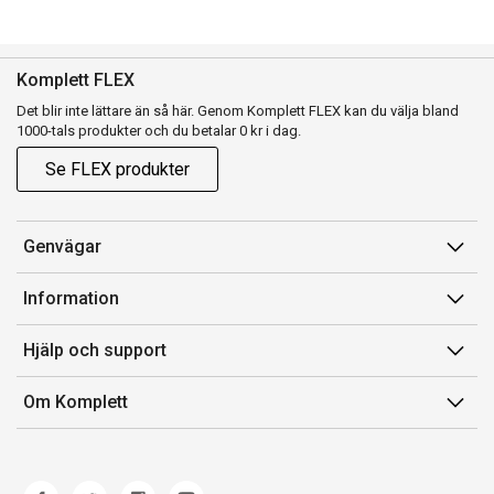
Komplett FLEX
Det blir inte lättare än så här. Genom Komplett FLEX kan du välja bland
1000-tals produkter och du betalar 0 kr i dag.
Se FLEX produkter
Genvägar
Konto
Information
Orderhistorik
Försäljningsvillkor
Hjälp och support
Presentkort
Medlemsvillkor for Komplett Club
Kontakta oss
Komplett Club
Om Komplett
Lediga tjänster
Kundservice
Om oss
Märke/producent
Ångerrätt
Miljöarbete