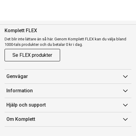
Komplett FLEX
Det blir inte lättare än så här. Genom Komplett FLEX kan du välja bland
1000-tals produkter och du betalar 0 kr i dag.
Se FLEX produkter
Genvägar
Konto
Information
Orderhistorik
Försäljningsvillkor
Hjälp och support
Presentkort
Medlemsvillkor for Komplett Club
Kontakta oss
Komplett Club
Om Komplett
Lediga tjänster
Kundservice
Om oss
Märke/producent