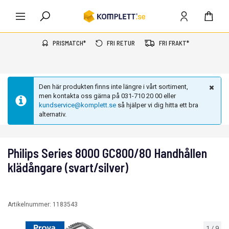
PRISMATCH*
FRI RETUR
FRI FRAKT*
Den här produkten finns inte längre i vårt sortiment,
men kontakta oss gärna på 031-710 20 00 eller
kundservice@komplett.se
så hjälper vi dig hitta ett bra
alternativ.
Philips Series 8000 GC800/80 Handhållen
klädångare (svart/silver)
Artikelnummer:
1183543
1
/
9