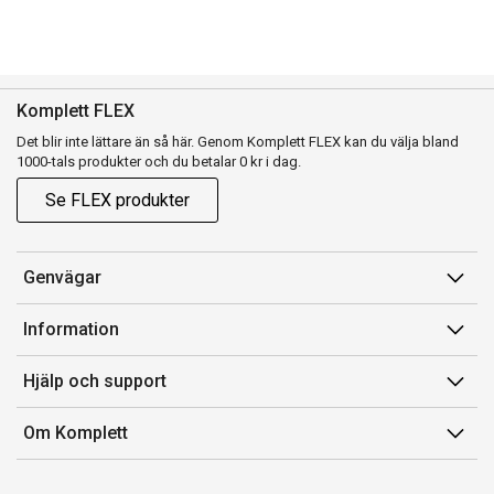
Komplett FLEX
Det blir inte lättare än så här. Genom Komplett FLEX kan du välja bland
1000-tals produkter och du betalar 0 kr i dag.
Se FLEX produkter
Genvägar
Konto
Information
Orderhistorik
Försäljningsvillkor
Hjälp och support
Presentkort
Medlemsvillkor for Komplett Club
Kontakta oss
Komplett Club
Om Komplett
Lediga tjänster
Kundservice
Om oss
Märke/producent