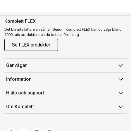
Komplett FLEX
Det blir inte lättare än så här. Genom Komplett FLEX kan du välja bland
1000-tals produkter och du betalar 0 kr i dag.
Se FLEX produkter
Genvägar
Konto
Information
Orderhistorik
Försäljningsvillkor
Hjälp och support
Presentkort
Medlemsvillkor for Komplett Club
Kontakta oss
Komplett Club
Om Komplett
Lediga tjänster
Kundservice
Om oss
Märke/producent
Ångerrätt
Miljöarbete