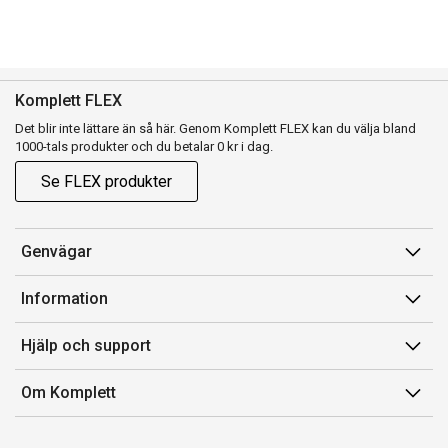
Komplett FLEX
Det blir inte lättare än så här. Genom Komplett FLEX kan du välja bland
1000-tals produkter och du betalar 0 kr i dag.
Se FLEX produkter
Genvägar
Konto
Information
Orderhistorik
Försäljningsvillkor
Hjälp och support
Presentkort
Medlemsvillkor for Komplett Club
Kontakta oss
Komplett Club
Om Komplett
Lediga tjänster
Kundservice
Om oss
Märke/producent