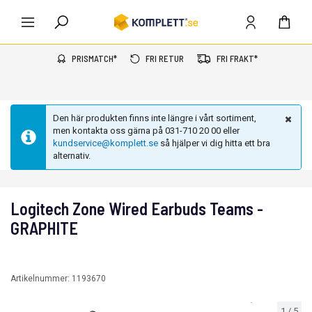
PRISMATCH*
FRI RETUR
FRI FRAKT*
Den här produkten finns inte längre i vårt sortiment,
men kontakta oss gärna på 031-710 20 00 eller
kundservice@komplett.se
så hjälper vi dig hitta ett bra
alternativ.
Logitech Zone Wired Earbuds Teams -
GRAPHITE
Artikelnummer:
1193670
1
/
5