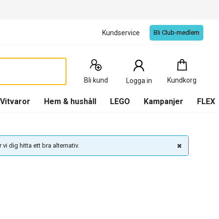
Kundservice
Bli Club-medlem
Kundkorg
:
0
Produkter
Bli kund
Kundkorg
Logga in
(
Kundkorg
)
Vitvaror
Hem & hushåll
LEGO
Kampanjer
FLEX
vi dig hitta ett bra alternativ.