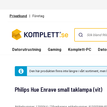
Privatkund
|
Företag
Datorutrustning
Gaming
Komplett-PC
Dator
Den här produkten finns inte längre i vårt sortiment, me
Philips Hue Enrave small taklampa (vit)
Artikelnummer:
1200064
/ Tillverkarens artikelnummer:
91500599640