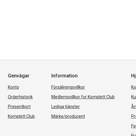
Genvägar
Information
Hj
Konto
Försäljningsvillkor
Ko
Orderhistorik
Medlemsvillkor for Komplett Club
Ku
Presentkort
Lediga tjänster
Ån
Komplett Club
Märke/producent
Pr
Fe
Fr