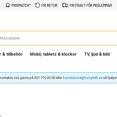
PRISMATCH*
FRI RETUR
FRI FRAKT FÖR MEDLEMMAR
 & tillbehör
Mobil, tablets & klockor
TV, ljud & bild
n kontakta oss gärna på 031-710 20 00 eller
kundservice@komplett.se
så hjälper 
1