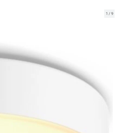
1
/
9