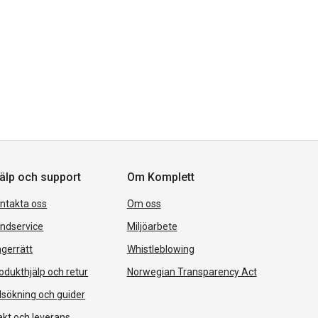
älp och support
Om Komplett
ntakta oss
Om oss
ndservice
Miljöarbete
gerrätt
Whistleblowing
odukthjälp och retur
Norwegian Transparency Act
lsökning och guider
akt och leverans