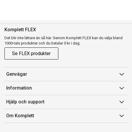
Komplett FLEX
Det blir inte lättare än så här. Genom Komplett FLEX kan du välja bland
1000-tals produkter och du betalar 0 kr i dag.
Se FLEX produkter
Genvägar
Konto
Information
Orderhistorik
Försäljningsvillkor
Hjälp och support
Presentkort
Medlemsvillkor for Komplett Club
Kontakta oss
Komplett Club
Om Komplett
Lediga tjänster
Kundservice
Om oss
Märke/producent