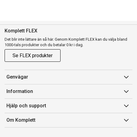
Komplett FLEX
Det blir inte lättare än så här. Genom Komplett FLEX kan du välja bland
1000-tals produkter och du betalar 0 kr i dag.
Se FLEX produkter
Genvägar
Konto
Information
Orderhistorik
Försäljningsvillkor
Hjälp och support
Presentkort
Medlemsvillkor for Komplett Club
Kontakta oss
Komplett Club
Om Komplett
Lediga tjänster
Kundservice
Om oss
Märke/producent