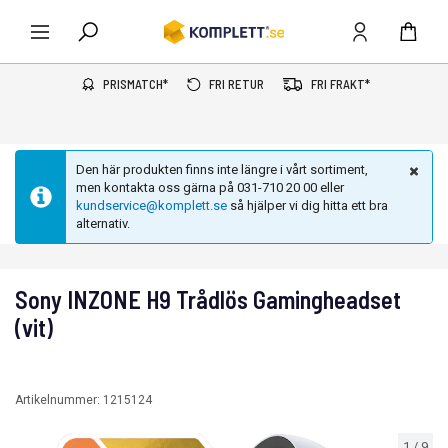
PRISMATCH*
FRI RETUR
FRI FRAKT*
Den här produkten finns inte längre i vårt sortiment,
men kontakta oss gärna på 031-710 20 00 eller
kundservice@komplett.se
så hjälper vi dig hitta ett bra
alternativ.
Sony INZONE H9 Trådlös Gamingheadset
(vit)
Artikelnummer:
1215124
1
/
9