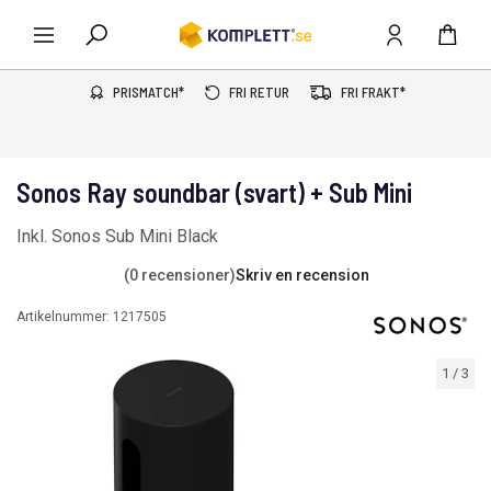
PRISMATCH*
FRI RETUR
FRI FRAKT*
Sonos Ray soundbar (svart) + Sub Mini
Inkl. Sonos Sub Mini Black
(0 recensioner)
Skriv en recension
Artikelnummer:
1217505
1
/
3