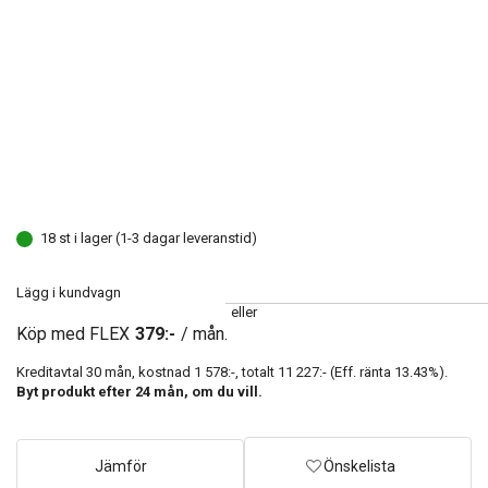
18 st i lager (1-3 dagar leveranstid)
Lägg i kundvagn
eller
Köp med FLEX
379:-
/ mån.
Kreditavtal
30
mån, kostnad
1 578:-
, totalt
11 227:-
(Eff. ränta
13.43
%).
Byt produkt efter
24
mån, om du vill.
Jämför
Önskelista