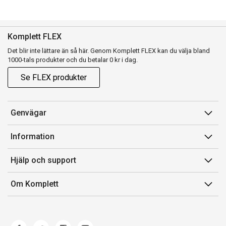
Komplett FLEX
Det blir inte lättare än så här. Genom Komplett FLEX kan du välja bland
1000-tals produkter och du betalar 0 kr i dag.
Se FLEX produkter
Genvägar
Konto
Information
Orderhistorik
Försäljningsvillkor
Hjälp och support
Presentkort
Medlemsvillkor for Komplett Club
Kontakta oss
Komplett Club
Om Komplett
Lediga tjänster
Kundservice
Om oss
Märke/producent
Ångerrätt
Miljöarbete