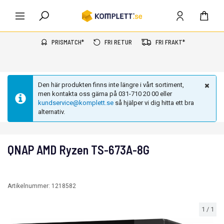
PRISMATCH*
FRI RETUR
FRI FRAKT*
Den här produkten finns inte längre i vårt sortiment,
men kontakta oss gärna på 031-710 20 00 eller
kundservice@komplett.se
så hjälper vi dig hitta ett bra
alternativ.
QNAP AMD Ryzen TS-673A-8G
Artikelnummer:
1218582
1
/
1