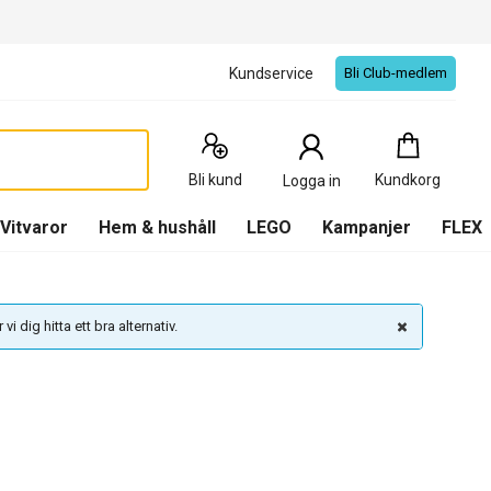
Kundservice
Bli Club-medlem
Kundkorg
:
0
Produkter
Bli kund
Kundkorg
Logga in
(
Kundkorg
)
Vitvaror
Hem & hushåll
LEGO
Kampanjer
FLEX
vi dig hitta ett bra alternativ.