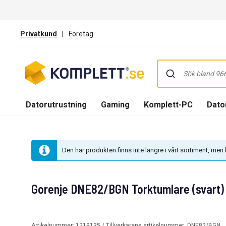
Privatkund
|
Företag
Datorutrustning
Gaming
Komplett-PC
Dator
Den här produkten finns inte längre i vårt sortiment, me
Gorenje DNE82/BGN Torktumlare (svart)
Artikelnummer:
1219135
/ Tillverkarens artikelnummer:
DNE82/BGN