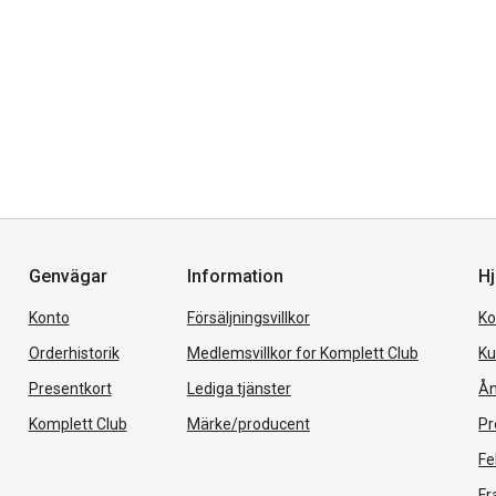
Genvägar
Information
Hj
Konto
Försäljningsvillkor
Ko
Orderhistorik
Medlemsvillkor for Komplett Club
Ku
Presentkort
Lediga tjänster
Ån
Komplett Club
Märke/producent
Pr
Fe
Fr