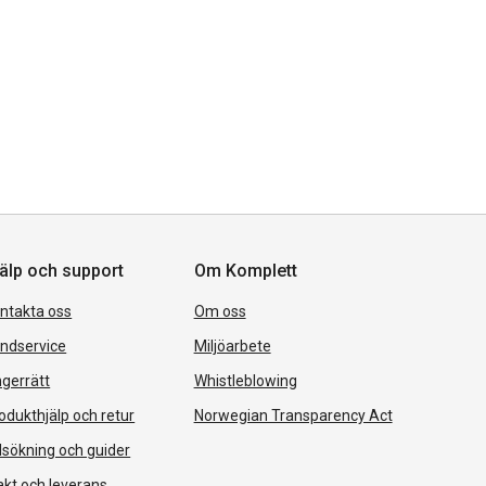
älp och support
Om Komplett
ntakta oss
Om oss
ndservice
Miljöarbete
gerrätt
Whistleblowing
odukthjälp och retur
Norwegian Transparency Act
lsökning och guider
akt och leverans