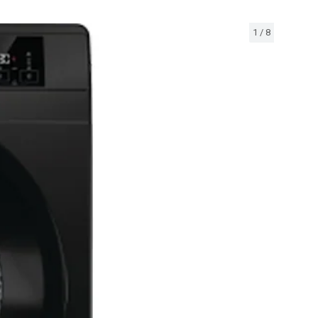
1
/
8