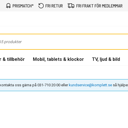
PRISMATCH*
FRI RETUR
FRI FRAKT FÖR MEDLEMMAR
 & tillbehör
Mobil, tablets & klockor
TV, ljud & bild
n kontakta oss gärna på 031-710 20 00 eller
kundservice@komplett.se
så hjälper 