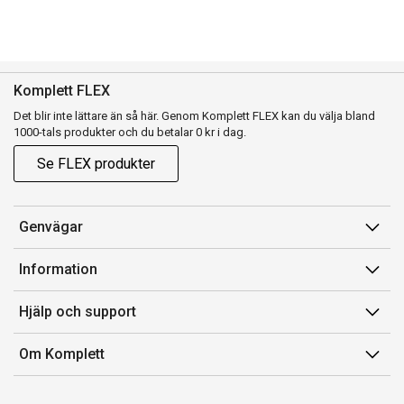
Komplett FLEX
Det blir inte lättare än så här. Genom Komplett FLEX kan du välja bland
1000-tals produkter och du betalar 0 kr i dag.
Se FLEX produkter
Genvägar
Konto
Information
Orderhistorik
Försäljningsvillkor
Hjälp och support
Presentkort
Medlemsvillkor for Komplett Club
Kontakta oss
Komplett Club
Om Komplett
Lediga tjänster
Kundservice
Om oss
Märke/producent