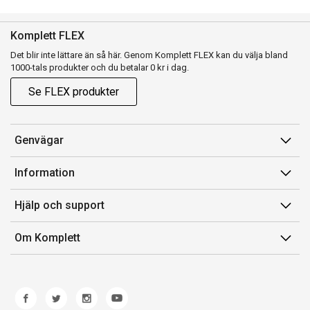
Komplett FLEX
Det blir inte lättare än så här. Genom Komplett FLEX kan du välja bland
1000-tals produkter och du betalar 0 kr i dag.
Se FLEX produkter
Genvägar
Konto
Information
Orderhistorik
Försäljningsvillkor
Hjälp och support
Presentkort
Medlemsvillkor for Komplett Club
Kontakta oss
Komplett Club
Om Komplett
Lediga tjänster
Kundservice
Om oss
Märke/producent
Ångerrätt
Miljöarbete
Produkthjälp och retur
Whistleblowing