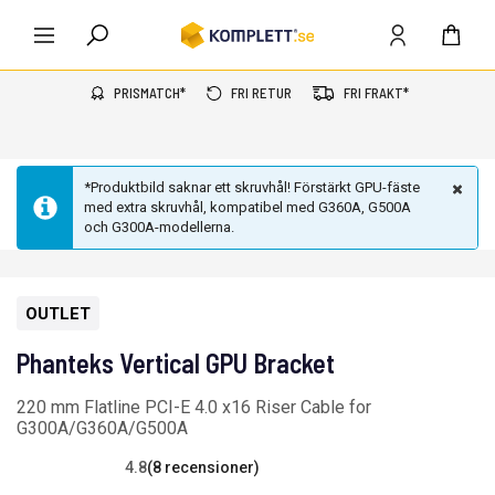
PRISMATCH*
FRI RETUR
FRI FRAKT*
*Produktbild saknar ett skruvhål! Förstärkt GPU-fäste
med extra skruvhål, kompatibel med G360A, G500A
och
G300A
-modellerna.
OUTLET
Phanteks Vertical GPU Bracket
220 mm Flatline PCI-E 4.0 x16 Riser Cable for
G300A/G360A/G500A
4.8
(8 recensioner)