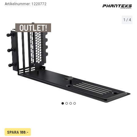
Artikelnummer:
1220772
1
/
4
SPARA 188:-