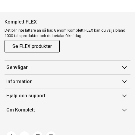
Komplett FLEX
Det blir inte lättare än så här. Genom Komplett FLEX kan du välja bland
1000-tals produkter och du betalar 0 kr i dag.
Se FLEX produkter
Genvägar
Konto
Information
Orderhistorik
Försäljningsvillkor
Hjälp och support
Presentkort
Medlemsvillkor for Komplett Club
Kontakta oss
Komplett Club
Om Komplett
Lediga tjänster
Kundservice
Om oss
Märke/producent
Ångerrätt
Miljöarbete