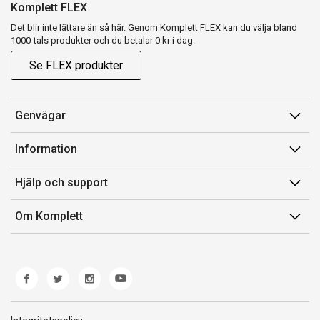
Komplett FLEX
Det blir inte lättare än så här. Genom Komplett FLEX kan du välja bland
1000-tals produkter och du betalar 0 kr i dag.
Se FLEX produkter
Genvägar
Konto
Information
Orderhistorik
Försäljningsvillkor
Hjälp och support
Presentkort
Medlemsvillkor for Komplett Club
Kontakta oss
Komplett Club
Om Komplett
Lediga tjänster
Kundservice
Om oss
Märke/producent
Ångerrätt
Miljöarbete
Produkthjälp och retur
Whistleblowing
Felsökning och guider
Norwegian Transparency Act