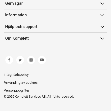
Genvägar
Konto
Information
Orderhistorik
Försäljningsvillkor
Hjälp och support
Presentkort
Medlemsvillkor for Komplett Club
Kontakta oss
Komplett Club
Om Komplett
Lediga tjänster
Kundservice
Om oss
Märke/producent
Ångerrätt
Miljöarbete
Produkthjälp och retur
Whistleblowing
Felsökning och guider
Norwegian Transparency Act
Integritetspolicy
Frakt och leverans
Använding av cookies
Personuppgifter
© 2026 Komplett Services AB. All rights reserved.