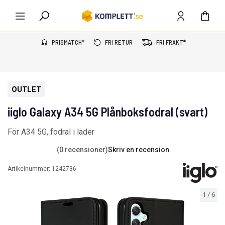
PRISMATCH*
FRI RETUR
FRI FRAKT*
OUTLET
iiglo Galaxy A34 5G Plånboksfodral (svart)
För A34 5G, fodral i läder
(0 recensioner)
Skriv en recension
Artikelnummer:
1242736
1
/
6