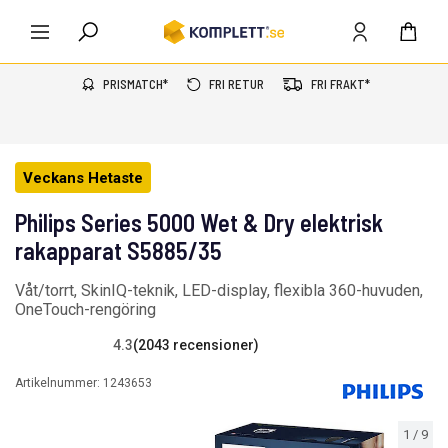
PRISMATCH*
FRI RETUR
FRI FRAKT*
Veckans Hetaste
Philips Series 5000 Wet & Dry elektrisk
rakapparat S5885/35
Våt/torrt, SkinIQ-teknik, LED-display, flexibla 360-huvuden,
OneTouch-rengöring
4.3
(2043 recensioner)
Artikelnummer:
1243653
1
/
9