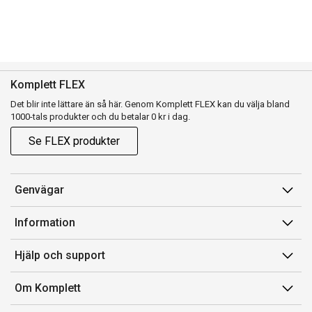
Komplett FLEX
Det blir inte lättare än så här. Genom Komplett FLEX kan du välja bland
1000-tals produkter och du betalar 0 kr i dag.
Se FLEX produkter
Genvägar
Konto
Information
Orderhistorik
Försäljningsvillkor
Hjälp och support
Presentkort
Medlemsvillkor for Komplett Club
Kontakta oss
Komplett Club
Om Komplett
Lediga tjänster
Kundservice