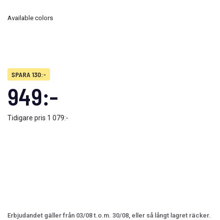
Available colors
SPARA 130:-
949:-
Tidigare pris
1 079:-
Erbjudandet gäller från 03/08 t.o.m. 30/08, eller så långt lagret räcker.