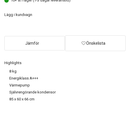
10+ st i lager (1-3 dagar leveranstid)
Lägg i kundvagn
Jämför
Önskelista
Highlights
8 kg
Energiklass A+++
Värmepump
Självrengörande kondensor
85 x 60 x 66 cm