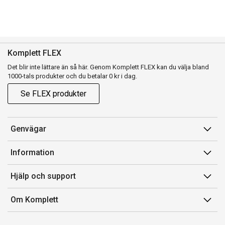
Komplett FLEX
Det blir inte lättare än så här. Genom Komplett FLEX kan du välja bland
1000-tals produkter och du betalar 0 kr i dag.
Se FLEX produkter
Genvägar
Konto
Information
Orderhistorik
Försäljningsvillkor
Hjälp och support
Presentkort
Medlemsvillkor for Komplett Club
Kontakta oss
Komplett Club
Om Komplett
Lediga tjänster
Kundservice
Om oss
Märke/producent