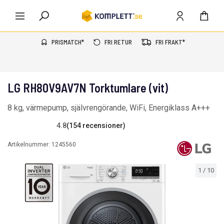
PRISMATCH*
FRI RETUR
FRI FRAKT*
LG RH80V9AV7N Torktumlare (vit)
8 kg, värmepump, självrengörande, WiFi, Energiklass A+++
4.8
(154 recensioner)
Artikelnummer:
1245560
1
/
10