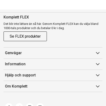
Komplett FLEX
Det blir inte lättare än så här. Genom Komplett FLEX kan du välja bland
1000-tals produkter och du betalar 0 kr i dag.
Se FLEX produkter
Genvägar
Konto
Information
Orderhistorik
Försäljningsvillkor
Hjälp och support
Presentkort
Medlemsvillkor for Komplett Club
Kontakta oss
Komplett Club
Om Komplett
Lediga tjänster
Kundservice
Om oss
Märke/producent
Ångerrätt
Miljöarbete