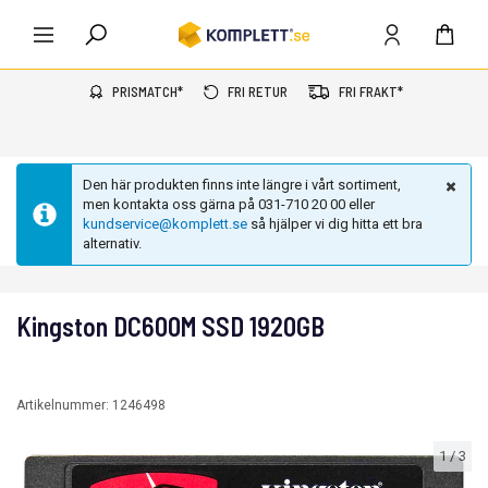
PRISMATCH*
FRI RETUR
FRI FRAKT*
Den här produkten finns inte längre i vårt sortiment,
men kontakta oss gärna på 031-710 20 00 eller
kundservice@komplett.se
så hjälper vi dig hitta ett bra
alternativ.
Kingston DC600M SSD 1920GB
Artikelnummer:
1246498
1
/
3