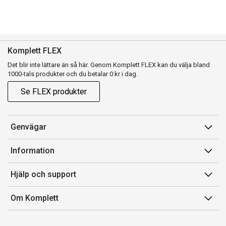
Komplett FLEX
Det blir inte lättare än så här. Genom Komplett FLEX kan du välja bland
1000-tals produkter och du betalar 0 kr i dag.
Se FLEX produkter
Genvägar
Konto
Information
Orderhistorik
Försäljningsvillkor
Hjälp och support
Presentkort
Medlemsvillkor for Komplett Club
Kontakta oss
Komplett Club
Om Komplett
Lediga tjänster
Kundservice
Om oss
Märke/producent