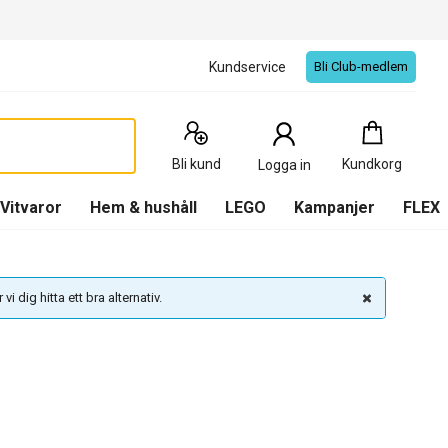
Kundservice
Bli Club-medlem
Kundkorg
:
0
Produkter
Bli kund
Kundkorg
Logga in
(
Kundkorg
)
Vitvaror
Hem & hushåll
LEGO
Kampanjer
FLEX
vi dig hitta ett bra alternativ.