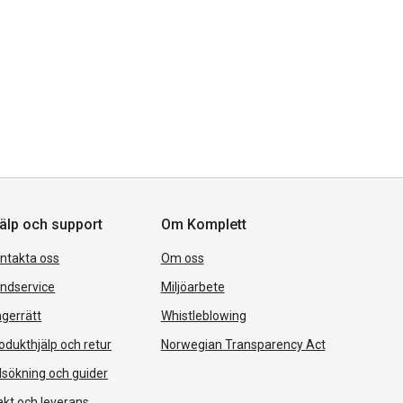
älp och support
Om Komplett
ntakta oss
Om oss
ndservice
Miljöarbete
gerrätt
Whistleblowing
odukthjälp och retur
Norwegian Transparency Act
lsökning och guider
akt och leverans