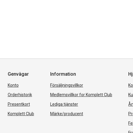
Genvägar
Information
Hj
Konto
Försäljningsvillkor
Ko
Orderhistorik
Medlemsvillkor for Komplett Club
Ku
Presentkort
Lediga tjänster
Ån
Komplett Club
Märke/producent
Pr
Fe
Fr