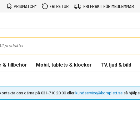
PRISMATCH*
FRI RETUR
FRI FRAKT FÖR MEDLEMMAR
 & tillbehör
Mobil, tablets & klockor
TV, ljud & bild
n kontakta oss gärna på 031-710 20 00 eller
kundservice@komplett.se
så hjälper 