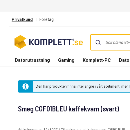
Privatkund
|
Företag
Datorutrustning
Gaming
Komplett-PC
Dator
Den här produkten finns inte längre i vårt sortiment, me
Smeg CGF01BLEU kaffekvarn (svart)
Artikelnummer:
1248027
/ Tillverkarens artikelnummer:
CGF01BLEU