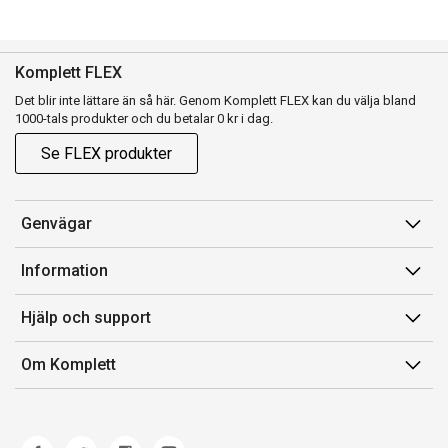
Komplett FLEX
Det blir inte lättare än så här. Genom Komplett FLEX kan du välja bland
1000-tals produkter och du betalar 0 kr i dag.
Se FLEX produkter
Genvägar
Konto
Information
Orderhistorik
Försäljningsvillkor
Hjälp och support
Presentkort
Medlemsvillkor for Komplett Club
Kontakta oss
Komplett Club
Om Komplett
Lediga tjänster
Kundservice
Om oss
Märke/producent
Ångerrätt
Miljöarbete