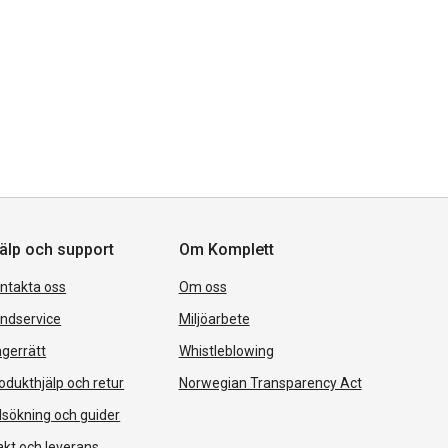
älp och support
Om Komplett
ntakta oss
Om oss
ndservice
Miljöarbete
gerrätt
Whistleblowing
odukthjälp och retur
Norwegian Transparency Act
lsökning och guider
akt och leverans