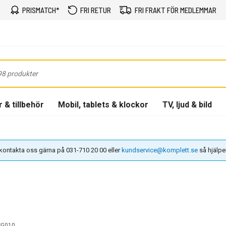
PRISMATCH*
FRI RETUR
FRI FRAKT FÖR MEDLEMMAR
 & tillbehör
Mobil, tablets & klockor
TV, ljud & bild
n kontakta oss gärna på 031-710 20 00 eller
kundservice@komplett.se
så hjälper 
SG010