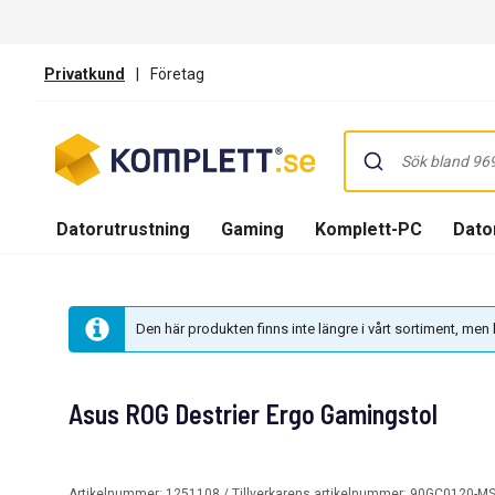
Privatkund
|
Företag
Datorutrustning
Gaming
Komplett-PC
Dator
Den här produkten finns inte längre i vårt sortiment, me
Asus ROG Destrier Ergo Gamingstol
Artikelnummer:
1251108
/ Tillverkarens artikelnummer:
90GC0120-M