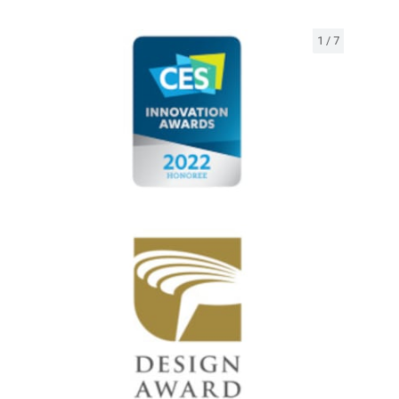
1
/
7