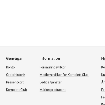
Genvägar
Information
Hj
Konto
Försäljningsvillkor
Ko
Orderhistorik
Medlemsvillkor for Komplett Club
Ku
Presentkort
Lediga tjänster
Ån
Komplett Club
Märke/producent
Pr
Fe
Fr