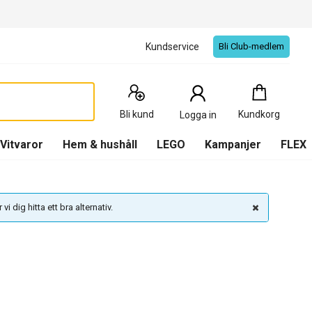
Kundservice
Bli Club-medlem
Kundkorg
:
0
Produkter
Bli kund
Kundkorg
Logga in
(
Kundkorg
)
Vitvaror
Hem & hushåll
LEGO
Kampanjer
FLEX
vi dig hitta ett bra alternativ.