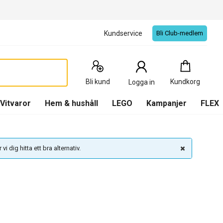
Kundservice
Bli Club-medlem
Kundkorg
:
0
Produkter
Bli kund
Kundkorg
Logga in
(
Kundkorg
)
Vitvaror
Hem & hushåll
LEGO
Kampanjer
FLEX
vi dig hitta ett bra alternativ.