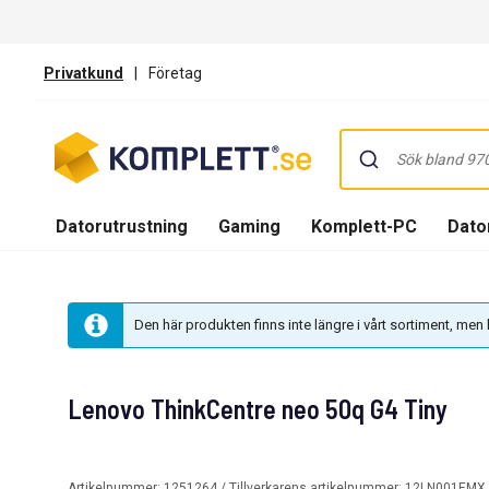
Privatkund
|
Företag
Datorutrustning
Gaming
Komplett-PC
Dator
Den här produkten finns inte längre i vårt sortiment, me
Lenovo ThinkCentre neo 50q G4 Tiny
Artikelnummer:
1251264
/ Tillverkarens artikelnummer:
12LN001EMX