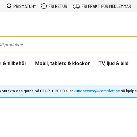
PRISMATCH*
FRI RETUR
FRI FRAKT FÖR MEDLEMMAR
 & tillbehör
Mobil, tablets & klockor
TV, ljud & bild
n kontakta oss gärna på 031-710 20 00 eller
kundservice@komplett.se
så hjälper 