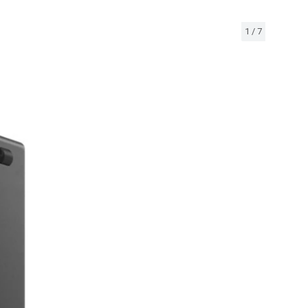
1
/
7