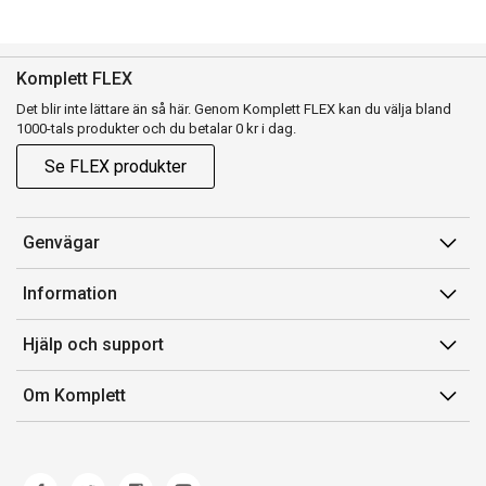
Komplett FLEX
Det blir inte lättare än så här. Genom Komplett FLEX kan du välja bland
1000-tals produkter och du betalar 0 kr i dag.
Se FLEX produkter
Genvägar
Konto
Information
Orderhistorik
Försäljningsvillkor
Hjälp och support
Presentkort
Medlemsvillkor for Komplett Club
Kontakta oss
Komplett Club
Om Komplett
Lediga tjänster
Kundservice
Om oss
Märke/producent
Ångerrätt
Miljöarbete