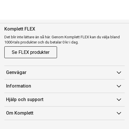
Komplett FLEX
Det blir inte lättare än så här. Genom Komplett FLEX kan du välja bland
1000-tals produkter och du betalar 0 kr i dag.
Se FLEX produkter
Genvägar
Konto
Information
Orderhistorik
Försäljningsvillkor
Hjälp och support
Presentkort
Medlemsvillkor for Komplett Club
Kontakta oss
Komplett Club
Om Komplett
Lediga tjänster
Kundservice
Om oss
Märke/producent