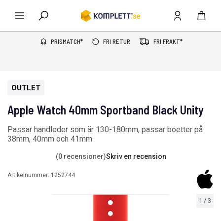
PRISMATCH*
FRI RETUR
FRI FRAKT*
OUTLET
Apple Watch 40mm Sportband Black Unity
Passar handleder som är 130-180mm, passar boetter på
38mm, 40mm och 41mm
(0 recensioner)
Skriv en recension
Artikelnummer:
1252744
1
/
3