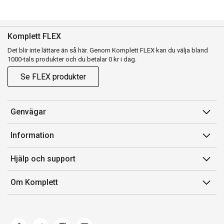
Komplett FLEX
Det blir inte lättare än så här. Genom Komplett FLEX kan du välja bland
1000-tals produkter och du betalar 0 kr i dag.
Se FLEX produkter
Genvägar
Konto
Information
Orderhistorik
Försäljningsvillkor
Hjälp och support
Presentkort
Medlemsvillkor for Komplett Club
Kontakta oss
Komplett Club
Om Komplett
Lediga tjänster
Kundservice
Om oss
Märke/producent
Ångerrätt
Miljöarbete