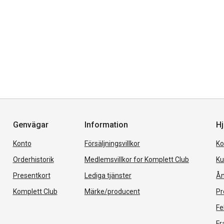
Genvägar
Information
Hj
Konto
Försäljningsvillkor
Ko
Orderhistorik
Medlemsvillkor for Komplett Club
Ku
Presentkort
Lediga tjänster
Ån
Komplett Club
Märke/producent
Pr
Fe
Fr