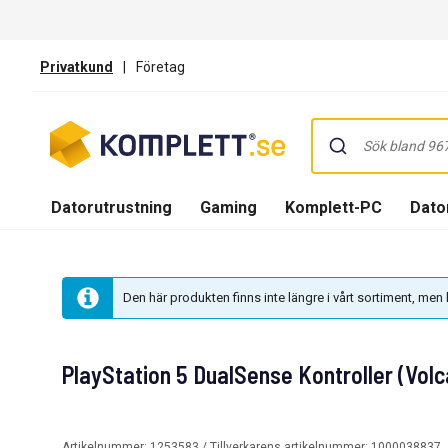
Privatkund
|
Företag
Datorutrustning
Gaming
Komplett-PC
Dator
Den här produkten finns inte längre i vårt sortiment, me
PlayStation 5 DualSense Kontroller (Volc
Artikelnummer:
1253583
/ Tillverkarens artikelnummer:
1000038837