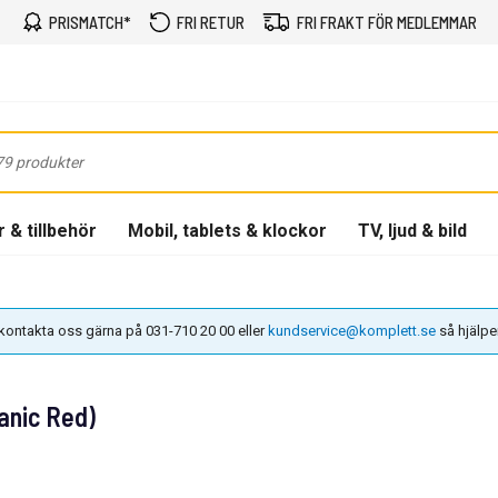
PRISMATCH*
FRI RETUR
FRI FRAKT FÖR MEDLEMMAR
 & tillbehör
Mobil, tablets & klockor
TV, ljud & bild
n kontakta oss gärna på 031-710 20 00 eller
kundservice@komplett.se
så hjälper 
anic Red)