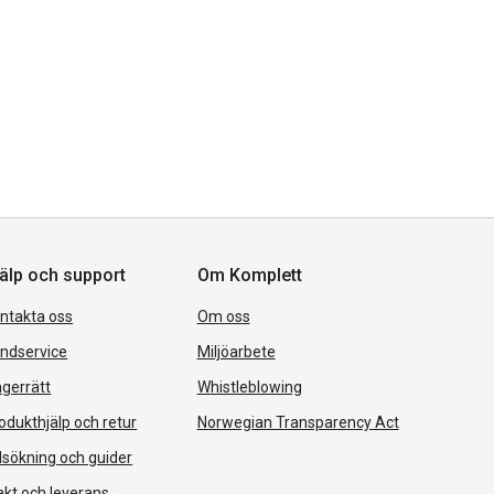
älp och support
Om Komplett
ntakta oss
Om oss
ndservice
Miljöarbete
gerrätt
Whistleblowing
odukthjälp och retur
Norwegian Transparency Act
lsökning och guider
akt och leverans