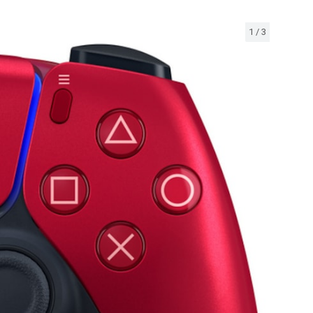
1
/
3