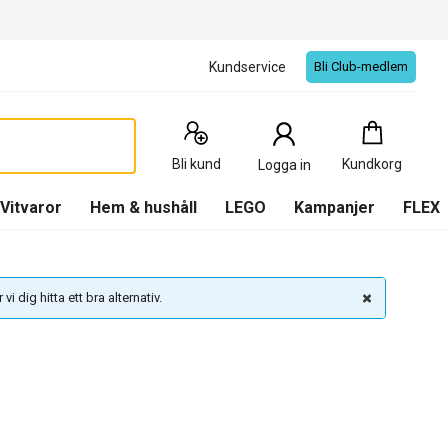
Kundservice
Bli Club-medlem
Kundkorg
:
0
Produkter
Bli kund
Kundkorg
Logga in
(
Kundkorg
)
Vitvaror
Hem & hushåll
LEGO
Kampanjer
FLEX
vi dig hitta ett bra alternativ.