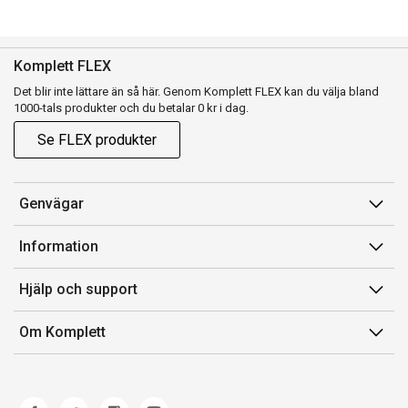
Komplett FLEX
Det blir inte lättare än så här. Genom Komplett FLEX kan du välja bland
1000-tals produkter och du betalar 0 kr i dag.
Se FLEX produkter
Genvägar
Konto
Information
Orderhistorik
Försäljningsvillkor
Hjälp och support
Presentkort
Medlemsvillkor for Komplett Club
Kontakta oss
Komplett Club
Om Komplett
Lediga tjänster
Kundservice
Om oss
Märke/producent
Ångerrätt
Miljöarbete