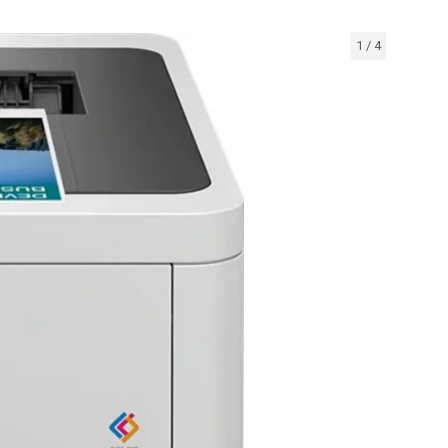
1
/
4