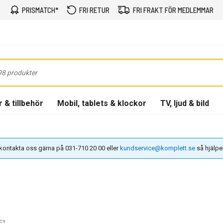
PRISMATCH*
FRI RETUR
FRI FRAKT FÖR MEDLEMMAR
 & tillbehör
Mobil, tablets & klockor
TV, ljud & bild
n kontakta oss gärna på 031-710 20 00 eller
kundservice@komplett.se
så hjälper 
E1