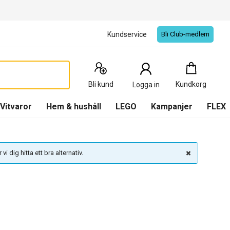
Kundservice
Bli Club-medlem
Kundkorg
:
0
Produkter
Bli kund
Kundkorg
Logga in
(
Kundkorg
)
Vitvaror
Hem & hushåll
LEGO
Kampanjer
FLEX
vi dig hitta ett bra alternativ.