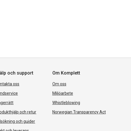
älp och support
Om Komplett
ntakta oss
Om oss
ndservice
Miljöarbete
gerrätt
Whistleblowing
odukthjälp och retur
Norwegian Transparency Act
lsökning och guider
akt och leverans