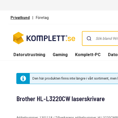
Privatkund
|
Företag
Datorutrustning
Gaming
Komplett-PC
Dator
Den här produkten finns inte längre i vårt sortiment, me
Brother HL-L3220CW laserskrivare
Artikelnummer:
1301118
/ Tillverkarens artikelnummer:
HLL3220CWR