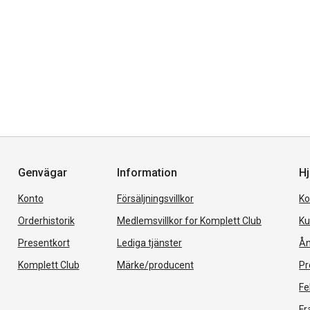
Genvägar
Information
Hj
Konto
Försäljningsvillkor
Ko
Orderhistorik
Medlemsvillkor for Komplett Club
Ku
Presentkort
Lediga tjänster
Ån
Komplett Club
Märke/producent
Pr
Fe
Fr