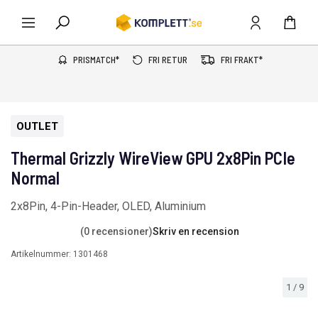
PRISMATCH*
FRI RETUR
FRI FRAKT*
OUTLET
Thermal Grizzly WireView GPU 2x8Pin PCIe
Normal
2x8Pin, 4-Pin-Header, OLED, Aluminium
(0 recensioner)
Skriv en recension
Artikelnummer:
1301468
1
/
9