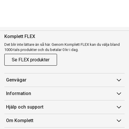
Komplett FLEX
Det blir inte lättare än så här. Genom Komplett FLEX kan du välja bland
1000-tals produkter och du betalar 0 kr i dag.
Se FLEX produkter
Genvägar
Konto
Information
Orderhistorik
Försäljningsvillkor
Hjälp och support
Presentkort
Medlemsvillkor for Komplett Club
Kontakta oss
Komplett Club
Om Komplett
Lediga tjänster
Kundservice