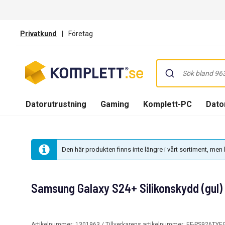
Privatkund
|
Företag
Datorutrustning
Gaming
Komplett-PC
Dator
Den här produkten finns inte längre i vårt sortiment, me
Samsung Galaxy S24+ Silikonskydd (gul)
Artikelnummer:
1301963
/ Tillverkarens artikelnummer:
EF-PS926TY