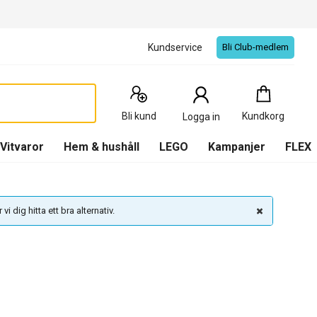
Kundservice
Bli Club-medlem
Kundkorg
:
0
Produkter
Bli kund
Kundkorg
Logga in
(
Kundkorg
)
Vitvaror
Hem & hushåll
LEGO
Kampanjer
FLEX
vi dig hitta ett bra alternativ.