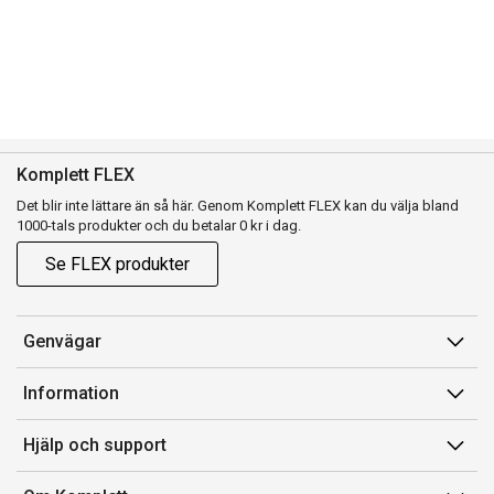
Komplett FLEX
Det blir inte lättare än så här. Genom Komplett FLEX kan du välja bland
1000-tals produkter och du betalar 0 kr i dag.
Se FLEX produkter
Genvägar
Konto
Information
Orderhistorik
Försäljningsvillkor
Hjälp och support
Presentkort
Medlemsvillkor for Komplett Club
Kontakta oss
Komplett Club