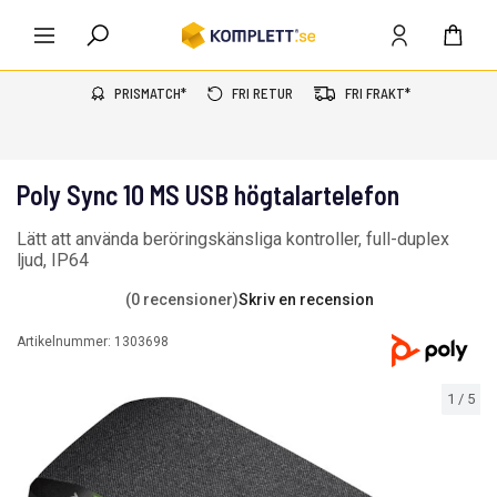
PRISMATCH*
FRI RETUR
FRI FRAKT*
Poly Sync 10 MS USB högtalartelefon
Lätt att använda beröringskänsliga kontroller, full-duplex
ljud, IP64
(0 recensioner)
Skriv en recension
Artikelnummer:
1303698
1
/
5