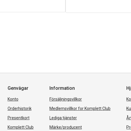
Genvägar
Information
Hj
Konto
Försäljningsvillkor
Ko
Orderhistorik
Medlemsvillkor for Komplett Club
Ku
Presentkort
Lediga tjänster
Ån
Komplett Club
Märke/producent
Pr