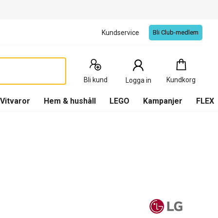
Kundservice
Bli Club-medlem
Kundkorg
:
0
Produkter
Bli kund
Kundkorg
Logga in
(
Kundkorg
)
Vitvaror
Hem & hushåll
LEGO
Kampanjer
FLEX