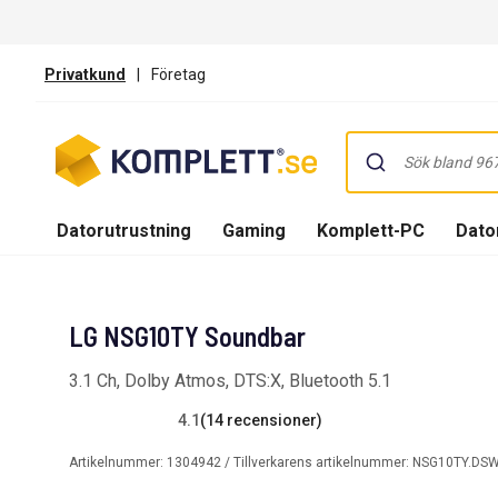
Privatkund
|
Företag
Datorutrustning
Gaming
Komplett-PC
Dator
LG NSG10TY Soundbar
3.1 Ch, Dolby Atmos, DTS:X, Bluetooth 5.1
4.1
(14 recensioner)
Artikelnummer:
1304942
/ Tillverkarens artikelnummer:
NSG10TY.DSW