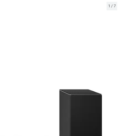
1
/
7