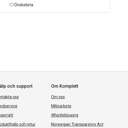
Önskelista
älp och support
Om Komplett
ntakta oss
Om oss
ndservice
Miljöarbete
gerrätt
Whistleblowing
odukthjälp och retur
Norwegian Transparency Act