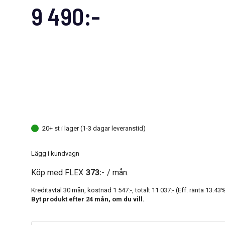
9 490:-
20+ st i lager (1-3 dagar leveranstid)
Lägg i kundvagn
Köp med FLEX
373:-
/ mån.
Kreditavtal
30
mån, kostnad
1 547:-
, totalt
11 037:-
(Eff. ränta
13.43
%
Byt produkt efter
24
mån, om du vill.