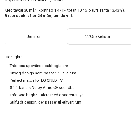
Kreditavtal
30
mån, kostnad
1 471:-
, totalt
10 461:-
(Eff. ränta
13.43
%).
Byt produkt efter
24
mån, om du vill.
Jämför
Önskelista
Highlights
Trådlösa uppvända bakhögtalare
Snygg design som passar in i alla rum
Perfekt match for LG QNED TV
5.1.1-kanals Dolby Atmos® soundbar
Trådløse baghøjttalere med opadrettet lyd
Stilfuldt design, der passer til ethvert rum