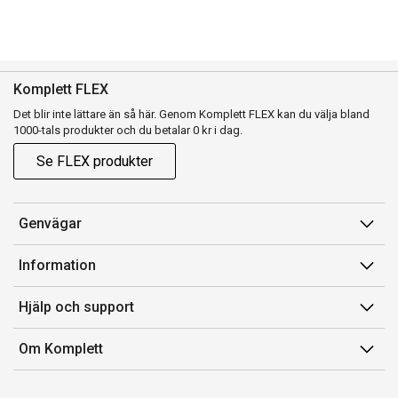
Komplett FLEX
Det blir inte lättare än så här. Genom Komplett FLEX kan du välja bland
1000-tals produkter och du betalar 0 kr i dag.
Se FLEX produkter
Genvägar
Konto
Information
Orderhistorik
Försäljningsvillkor
Hjälp och support
Presentkort
Medlemsvillkor for Komplett Club
Kontakta oss
Komplett Club
Om Komplett
Lediga tjänster
Kundservice
Om oss
Märke/producent