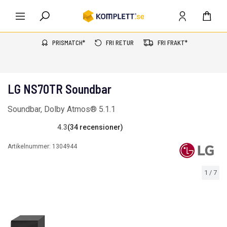
PRISMATCH*
FRI RETUR
FRI FRAKT*
LG NS70TR Soundbar
Soundbar, Dolby Atmos® 5.1.1
4.3
(34 recensioner)
Artikelnummer:
1304944
1
/
7