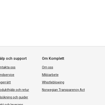
älp och support
Om Komplett
ntakta oss
Om oss
ndservice
Miljöarbete
gerrätt
Whistleblowing
odukthjälp och retur
Norwegian Transparency Act
lsökning och guider
akt och leverans