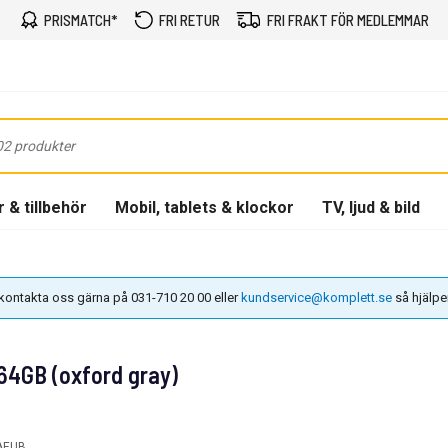
PRISMATCH*
FRI RETUR
FRI FRAKT FÖR MEDLEMMAR
 & tillbehör
Mobil, tablets & klockor
TV, ljud & bild
n kontakta oss gärna på 031-710 20 00 eller
kundservice@komplett.se
så hjälper 
64GB (oxford gray)
AEUB