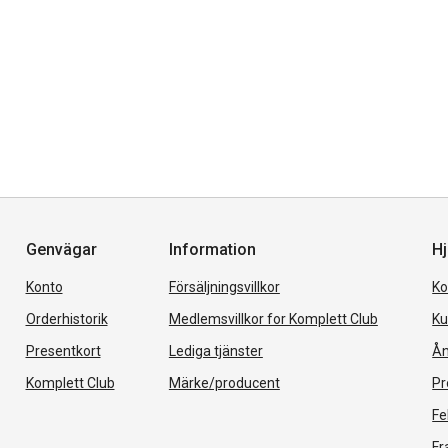
Genvägar
Information
Hj
Konto
Försäljningsvillkor
Ko
Orderhistorik
Medlemsvillkor for Komplett Club
Ku
Presentkort
Lediga tjänster
Ån
Komplett Club
Märke/producent
Pr
Fe
Fr