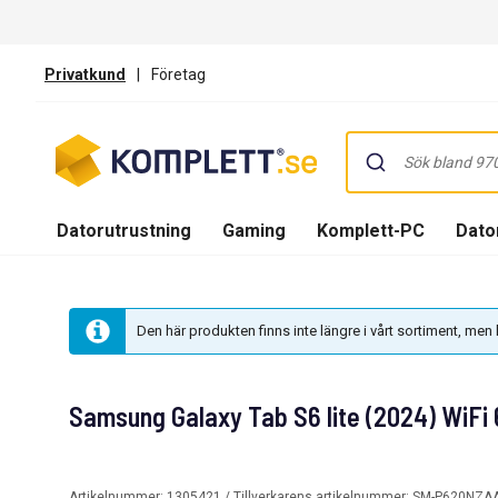
Privatkund
|
Företag
Datorutrustning
Gaming
Komplett-PC
Dator
Den här produkten finns inte längre i vårt sortiment, me
Samsung Galaxy Tab S6 lite (2024) WiFi 
Artikelnummer:
1305421
/ Tillverkarens artikelnummer:
SM-P620NZA