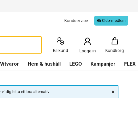
Kundservice
Bli Club-medlem
Kundkorg
:
0
Produkter
Bli kund
Kundkorg
Logga in
(
Kundkorg
)
Vitvaror
Hem & hushåll
LEGO
Kampanjer
FLEX
vi dig hitta ett bra alternativ.