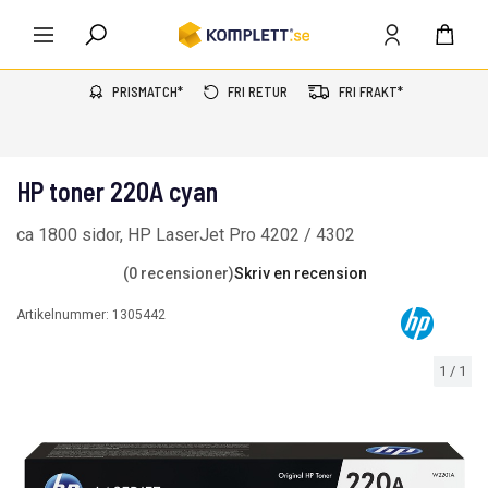
PRISMATCH*
FRI RETUR
FRI FRAKT*
HP toner 220A cyan
ca 1800 sidor, HP LaserJet Pro 4202 / 4302
(0 recensioner)
Skriv en recension
Artikelnummer:
1305442
1
/
1