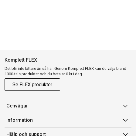
Komplett FLEX
Det blir inte lättare än så här. Genom Komplett FLEX kan du välja bland
1000-tals produkter och du betalar 0 kr i dag.
Se FLEX produkter
Genvägar
Konto
Information
Orderhistorik
Försäljningsvillkor
Hjälp och support