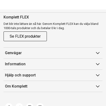
Komplett FLEX
Det blir inte lättare än så här. Genom Komplett FLEX kan du välja bland
1000-tals produkter och du betalar 0 kr i dag.
Se FLEX produkter
Genvägar
Konto
Information
Orderhistorik
Försäljningsvillkor
Hjälp och support
Presentkort
Medlemsvillkor for Komplett Club
Kontakta oss
Komplett Club
Om Komplett
Lediga tjänster
Kundservice
Om oss
Märke/producent
Ångerrätt
Miljöarbete