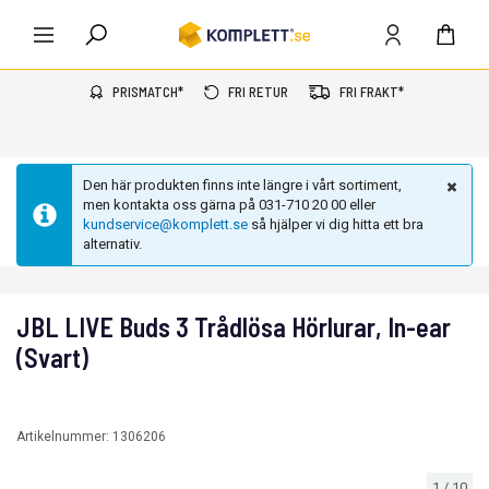
PRISMATCH*
FRI RETUR
FRI FRAKT*
Den här produkten finns inte längre i vårt sortiment,
men kontakta oss gärna på 031-710 20 00 eller
kundservice@komplett.se
så hjälper vi dig hitta ett bra
alternativ.
JBL LIVE Buds 3 Trådlösa Hörlurar, In-ear
(Svart)
Artikelnummer:
1306206
1
/
10