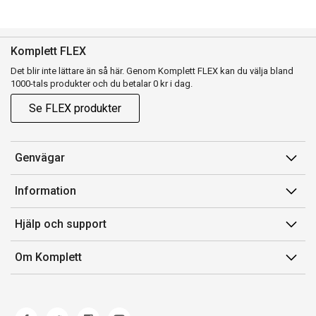
Komplett FLEX
Det blir inte lättare än så här. Genom Komplett FLEX kan du välja bland
1000-tals produkter och du betalar 0 kr i dag.
Se FLEX produkter
Genvägar
Konto
Information
Orderhistorik
Försäljningsvillkor
Hjälp och support
Presentkort
Medlemsvillkor for Komplett Club
Kontakta oss
Komplett Club
Om Komplett
Lediga tjänster
Kundservice
Om oss
Märke/producent
Ångerrätt
Miljöarbete