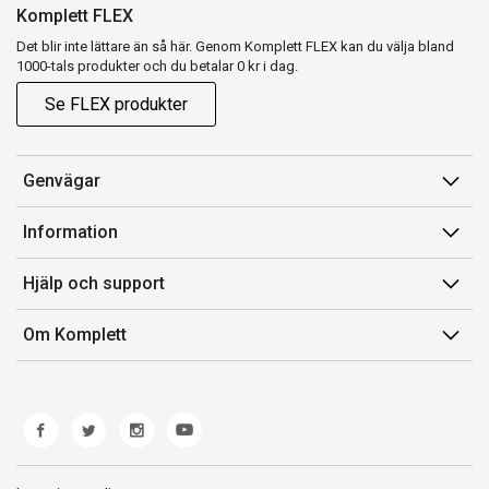
Komplett FLEX
Det blir inte lättare än så här. Genom Komplett FLEX kan du välja bland
1000-tals produkter och du betalar 0 kr i dag.
Se FLEX produkter
Genvägar
Konto
Information
Orderhistorik
Försäljningsvillkor
Hjälp och support
Presentkort
Medlemsvillkor for Komplett Club
Kontakta oss
Komplett Club
Om Komplett
Lediga tjänster
Kundservice
Om oss
Märke/producent
Ångerrätt
Miljöarbete
Produkthjälp och retur
Whistleblowing
Felsökning och guider
Norwegian Transparency Act