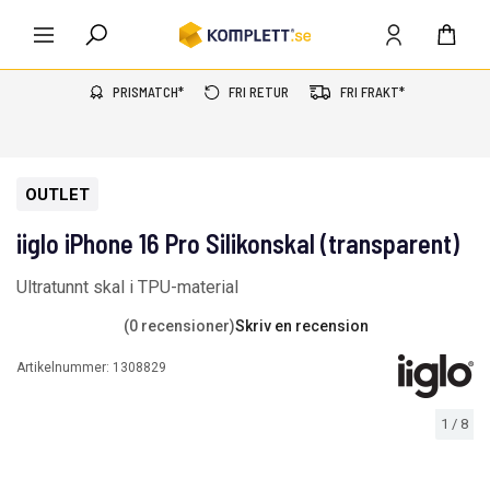
PRISMATCH*
FRI RETUR
FRI FRAKT*
OUTLET
iiglo iPhone 16 Pro Silikonskal (transparent)
Ultratunnt skal i TPU-material
(0 recensioner)
Skriv en recension
Artikelnummer:
1308829
1
/
8