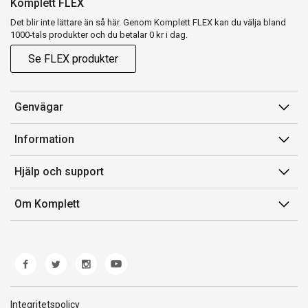
Komplett FLEX
Det blir inte lättare än så här. Genom Komplett FLEX kan du välja bland
1000-tals produkter och du betalar 0 kr i dag.
Se FLEX produkter
Genvägar
Konto
Information
Orderhistorik
Försäljningsvillkor
Hjälp och support
Presentkort
Medlemsvillkor for Komplett Club
Kontakta oss
Komplett Club
Om Komplett
Lediga tjänster
Kundservice
Om oss
Märke/producent
Ångerrätt
Miljöarbete
Produkthjälp och retur
Whistleblowing
Felsökning och guider
Norwegian Transparency Act
Integritetspolicy