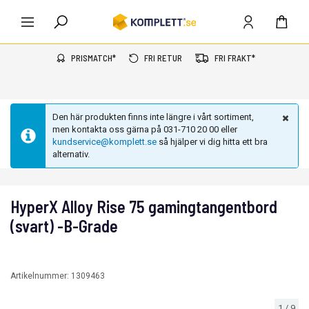
PRISMATCH*
FRI RETUR
FRI FRAKT*
Den här produkten finns inte längre i vårt sortiment,
men kontakta oss gärna på 031-710 20 00 eller
kundservice@komplett.se
så hjälper vi dig hitta ett bra
alternativ.
HyperX Alloy Rise 75 gamingtangentbord
(svart) -B-Grade
Artikelnummer:
1309463
1
/
9