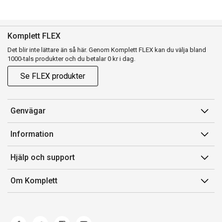
Komplett FLEX
Det blir inte lättare än så här. Genom Komplett FLEX kan du välja bland
1000-tals produkter och du betalar 0 kr i dag.
Se FLEX produkter
Genvägar
Konto
Information
Orderhistorik
Försäljningsvillkor
Hjälp och support
Presentkort
Medlemsvillkor for Komplett Club
Kontakta oss
Komplett Club
Om Komplett
Lediga tjänster
Kundservice
Om oss
Märke/producent
Ångerrätt
Miljöarbete